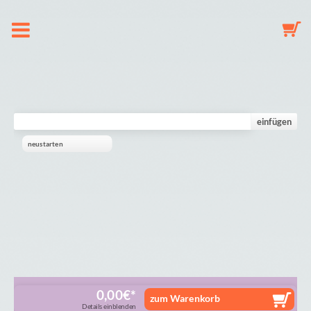
À propos de nous
Chaine de Tetine
einfügen
neustarten
Porte-clés
Mobile
Galerie
Panier
0,00
€
zum Warenkorb
Details einblenden