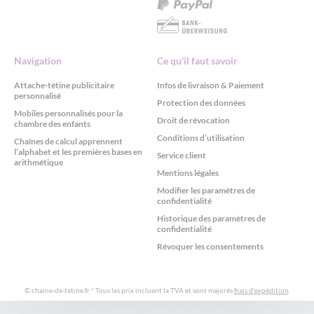
Navigation
Ce qu'il faut savoir
Attache-tétine publicitaire
Infos de livraison & Paiement
personnalisé
Protection des données
Mobiles personnalisés pour la
Droit de révocation
chambre des enfants
Conditions d’utilisation
Chaînes de calcul apprennent
l’alphabet et les premières bases en
Service client
arithmétique
Mentions légales
Modifier les paramètres de
confidentialité
Historique des paramètres de
confidentialité
Révoquer les consentements
© chaine-de-tetine.fr
* Tous les prix incluent la TVA et sont majorés
frais d'expédition
.
Consentement à l'utilisation de Cookies selon le RGPD avec Real