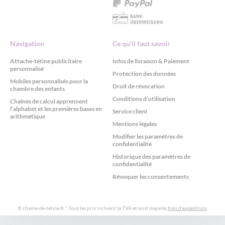
Navigation
Ce qu'il faut savoir
Attache-tétine publicitaire
Infos de livraison & Paiement
personnalisé
Protection des données
Mobiles personnalisés pour la
Droit de révocation
chambre des enfants
Conditions d’utilisation
Chaînes de calcul apprennent
l’alphabet et les premières bases en
Service client
arithmétique
Mentions légales
Modifier les paramètres de
confidentialité
Historique des paramètres de
confidentialité
Révoquer les consentements
© chaine-de-tetine.fr
* Tous les prix incluent la TVA et sont majorés
frais d'expédition
.
Consentement à l'utilisation de Cookies selon le RGPD avec Real