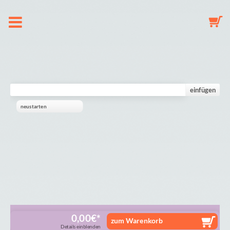
À propos de nous
Chaine de Tetine
einfügen
neustarten
Porte-clés
Mobile
Galerie
Panier
0,00
€
zum Warenkorb
Details einblenden