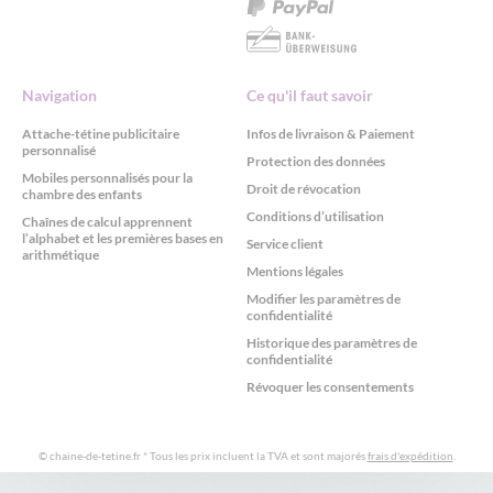
Navigation
Ce qu'il faut savoir
Attache-tétine publicitaire
Infos de livraison & Paiement
personnalisé
Protection des données
Mobiles personnalisés pour la
Droit de révocation
chambre des enfants
Conditions d’utilisation
Chaînes de calcul apprennent
l’alphabet et les premières bases en
Service client
arithmétique
Mentions légales
Modifier les paramètres de
confidentialité
Historique des paramètres de
confidentialité
Révoquer les consentements
© chaine-de-tetine.fr
* Tous les prix incluent la TVA et sont majorés
frais d'expédition
.
Consentement à l'utilisation de Cookies selon le RGPD avec Real