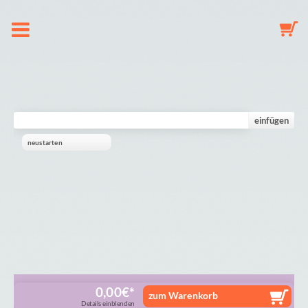
À propos de nous
Chaine de Tetine
einfügen
neustarten
Porte-clés
Mobile
Galerie
Panier
0,00
€
zum Warenkorb
Details einblenden